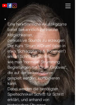
Eine herkömmliche Akustikgitarre
bietet bekanntlich zahlreiche
Möglichkeiten,
perkussive Sounds zu erzeugen.
Der Kurs "Strum´n Drum" (also in
etwa "Schlaggitarre & Trommeln")
erklärt Schritt für Schritt,
wie man "normale" Strumming
Begleitungen mit "Drum Grooves",
die auf der selben Gitarre
gespielt werden, kombinieren
kann.
Dabei werden die benötigten
Spieltechniken Schritt für Schritt
erklärt, und anhand von
technischen Übungen