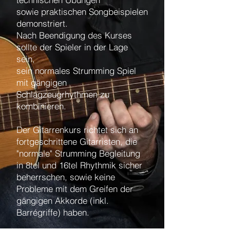
sowie praktischen Songbeispielen
demonstriert.
Nach Beendigung des Kurses
sollte der Spieler in der Lage
sein,
sein normales Strumming Spiel
mit gängigen
Schlagzeugrhythmen zu
kombinieren.
Der Gitarrenkurs richtet sich an
fortgeschrittene Gitarristen, die
"normale" Strumming Begleitung
in 8tel und 16tel Rhythmik sicher
beherrschen, sowie keine
Probleme mit dem Greifen der
gängigen Akkorde (inkl.
Barrégriffe) haben.