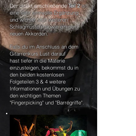
Der direkt anschließende
Teil 2
ist
eine sehr sinnvolle Ergänzung
und widmet sich
weiteren
Schlagmustern sowie einigen
neuen Akkorden.
Falls du im Anschluss an dem
Gitarrenkurs Lust darauf
hast tiefer in die Materie
einzusteigen, bekommst du in
den beiden kostenlosen
Folgeteilen 3 & 4 weitere
Informationen und Übungen zu
den wichtigen Themen
"Fingerpicking" und "Barrégriffe".