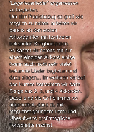
"Lagerfeuerlieder" angemessen
zu begleiten.
Um den Praxisbezug so groß wie
möglich zu halten, arbeiten wir
bereits ab den ersten
Akkordgriffen mit konkreten
bekannten Songbeispielen.
So kannst du bereits mit nur
einem einzigen Akkord einige
(wenn auch nicht sehr viele)
bekannte Lieder begleiten und
dazu singen... Im weiteren Verlauf
des Kurses betrachten wir dann
Songs aus 2, 3, und 4 Akkorden.
Dabei sind die Griffe immer so
angeordnet, dass du mit
möglichst geringem Lern- und
Übeaufwand größtmögliche
Fortschritte machst.