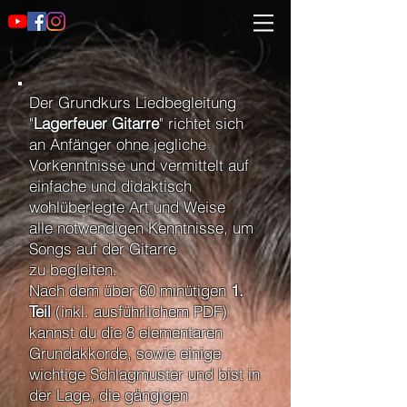
Der Grundkurs Liedbegleitung
"
Lagerfeuer Gitarre
" richtet sich
an Anfänger ohne jegliche
Vorkenntnisse und vermittelt auf
einfache und didaktisch
wohlüberlegte Art und Weise
alle notwendigen Kenntnisse, um
Songs auf der Gitarre
zu begleiten.
Nach dem über 60 minütigen
1.
Teil
(inkl. ausführlichem PDF)
kannst du die 8 elementaren
Grundakkorde, sowie einige
wichtige Schlagmuster und bist in
der Lage, die gängigen