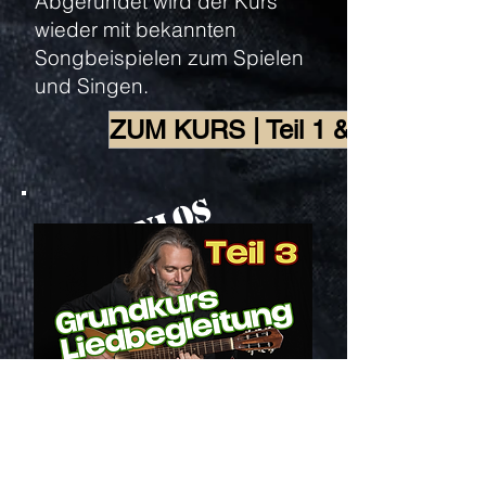
Abgerundet wird der Kurs
wieder mit bekannten
Songbeispielen zum Spielen
und Singen.
ZUM KURS | Teil 1 & 2 | Udemy
Kostenlos
Der 3. Teil des Kurses ist eine
erweiterte Fassung meines
schon bestehenden YouTube