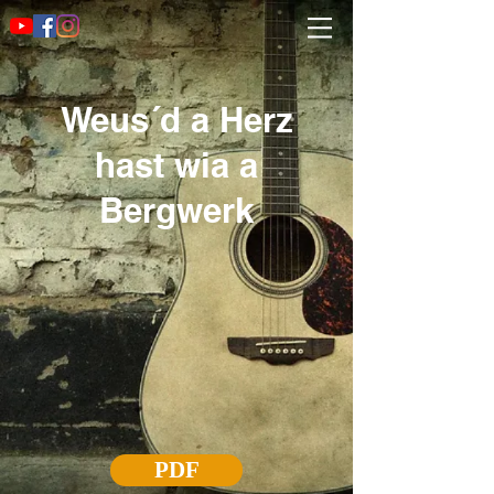
Weus´d a Herz
hast wia a
Bergwerk
PDF